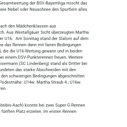
r Gesamtwertung der BSV-Bayernliga mischt das
 wie Nebel oder Neuschnee den Sportlern alles
 nach den Mädchenklassen aus
ch. Aus Westallgäuer Sicht überzeugten Martha
 der U16. Am Sonntag stand der Slalom auf dem
he das Rennen dann mit fairen Bedingungen
), die die U16-Wertung gewann und in beiden
 bei einem DSV-Punkterennen freuen. Weitere
aisermann (SC Lindenberg) stand als Dritter bei
rundeten das starke Abschneiden mit den
bei den schwierigen Bedingungen abgeschnitten
 Podestnähe: U14w: Martha Straub 4.; U16w:
ren.
Steibis-Aach) konnte bei zwei Super G Rennen
fünften Platz erzielen. Im ersten Rennen