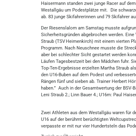
Haisermann standen zwei junge Racer auf dem 
Westallgäu um Podestplätze mit. Die schwarze
ab. 83 junge Skifahrerinnen und 79 Skifahrer
Der Riesenslalom am Samstag musste aufgrund
Sicherheitsgründen abgebrochen werden. Eine 
Straub (TSV Heimenkirch) mit einem vierten Pl
Programm. Nach Neuschnee musste die Strecke 
aber bei schlechter Sicht gestartet werden kon
Läufen Tagesbestzeit bei den Mädchen fuhr. Si
Top-Ten-Ergebnisse erzielten Martha Straub als
den U16-Buben auf dem Podest und verbesserte
Rängen fünf und sieben ab. Trainer Herbert Hörb
haben.” Auch in der Gesamtwertung der BSV-Ba
Leni Straub 2.; Linn Bauer 4.; U16m: Paul Hai
Zwei Athleten aus dem Westallgäu waren für de
U16 auf der berühmt berüchtigten Weltcupstrec
verpasste er mit nur vier Hundertsteln das Pod