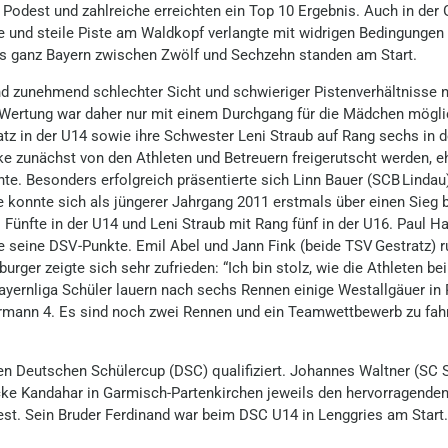
Podest und zahlreiche erreichten ein Top 10 Ergebnis. Auch in de
 und steile Piste am Waldkopf verlangte mit widrigen Bedingungen
 aus ganz Bayern zwischen Zwölf und Sechzehn standen am Start.
 zunehmend schlechter Sicht und schwieriger Pistenverhältnisse
Wertung war daher nur mit einem Durchgang für die Mädchen mögli
atz in der U14 sowie ihre Schwester Leni Straub auf Rang sechs in
zunächst von den Athleten und Betreuern freigerutscht werden, e
nte. Besonders erfolgreich präsentierte sich Linn Bauer (SCB Lindau
e konnte sich als jüngerer Jahrgang 2011 erstmals über einen Sieg
 Fünfte in der U14 und Leni Straub mit Rang fünf in der U16. Paul H
 seine DSV-Punkte. Emil Abel und Jann Fink (beide TSV Gestratz) 
urger zeigte sich sehr zufrieden: “Ich bin stolz, wie die Athleten 
yernliga Schüler lauern nach sechs Rennen einige Westallgäuer in
sermann 4. Es sind noch zwei Rennen und ein Teamwettbewerb zu fah
n Deutschen Schülercup (DSC) qualifiziert. Johannes Waltner (SC 
ke Kandahar in Garmisch-Partenkirchen jeweils den hervorragenden 
est. Sein Bruder Ferdinand war beim DSC U14 in Lenggries am Start.